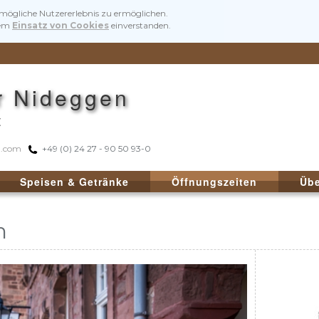
tmögliche Nutzererlebnis zu ermöglichen.
rem
Einsatz von Cookies
einverstanden.
r Nideggen
t
n.com
+49 (0) 24 27 - 90 50 93-0
Speisen & Getränke
Öffnungszeiten
Übe
n