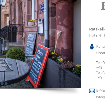
Ratskel
Hotel & R
Konta
Umam
Telef
+49 (
Telef
+49 (
E-Mai
info@