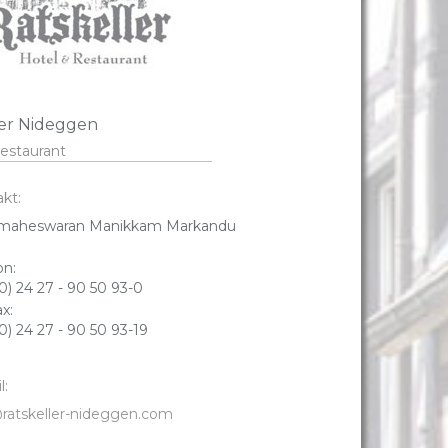
ler Nideggen
estaurant
kt:
aheswaran Manikkam Markandu
on:
0) 24 27 - 90 50 93-0
ax:
0) 24 27 - 90 50 93-19
l:
ratskeller-nideggen.com