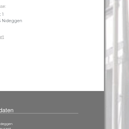
se:
 1
5 Nideggen
rt
daten
Nideggen
taurant